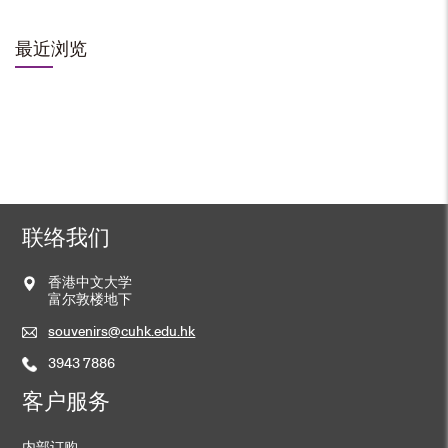
加入购物车
最近浏览
小巴牌匙扣
HK$
48
加入购物车
联络我们
证件套
香港中文大学
HK$
58
富尔敦楼地下
souvenirs@cuhk.edu.hk
加入购物车
3943 7886
客户服务
内部订购