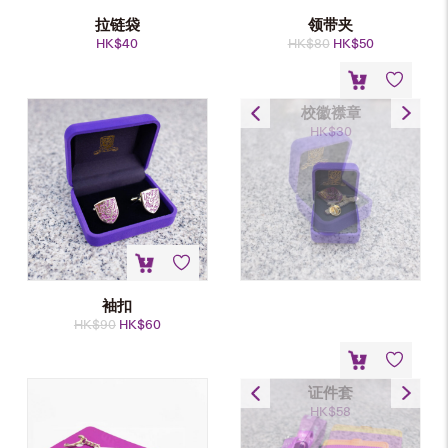
拉链袋
领带夹
原
当
HK$
40
HK$
80
HK$
50
价
前
为：
价
HK$80。
格
为：
校徽襟章
HK$50。
HK$
30
袖扣
原
当
HK$
90
HK$
60
价
前
为：
价
HK$90。
格
为：
证件套
HK$60。
HK$
58