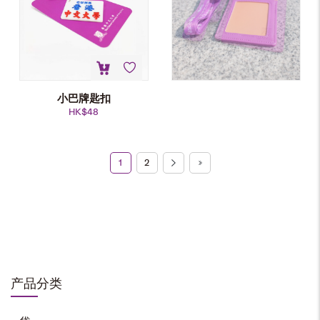
小巴牌匙扣
HK$
48
1
2
仿皮卡包
HK$
138
加入购物车
产品分类
皮革银包
HK$
238