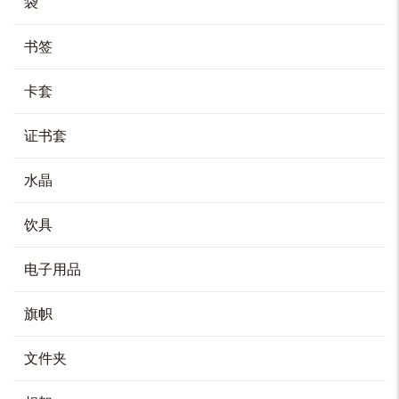
袋
加入购物车
书签
卡套
毕业领带
HK$
120
证书套
加入购物车
水晶
饮具
卡片套连匙扣套装
电子用品
HK$
128
旗帜
加入购物车
文件夹