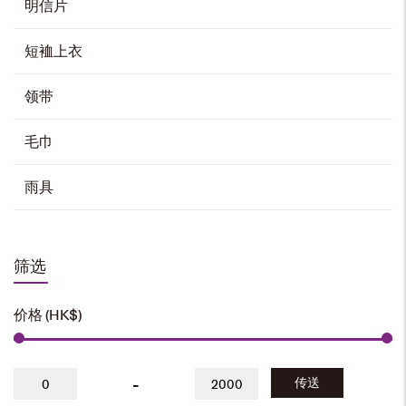
明信片
领带夹
短裇上衣
原
当
HK$
80
HK$
50
价
前
领带
为：
价
加入购物车
HK$80。
格
毛巾
为：
HK$50。
雨具
袖扣
原
当
HK$
90
HK$
60
价
前
为：
价
加入购物车
筛选
HK$90。
格
为：
HK$60。
价格 (HK$)
校徽襟章
HK$
30
-
传送