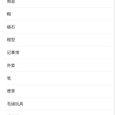
卡片套
相架
HK$
88
帽
加入购物车
磁石
模型
校徽拉链卡片套
HK$
108
记事簿
加入购物车
外套
笔
拉链袋
襟章
HK$
40
毛绒玩具
加入购物车