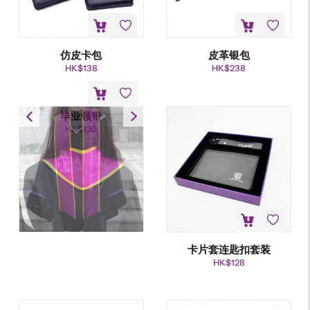
仿皮卡包
皮革银包
HK$
138
HK$
238
毕业领带
HK$
120
卡片套连匙扣套装
HK$
128