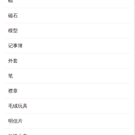
帽
磁石
60周年领结
HK$
208
模型
加入购物车
记事簿
外套
笔
襟章
毛绒玩具
明信片