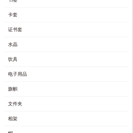
领结 – 紫色
HK$
208
卡套
加入购物车
证书套
水晶
领带 – 紫色
HK$
168
饮具
加入购物车
电子用品
旗帜
领带 – 灰色
文件夹
HK$
168
相架
加入购物车