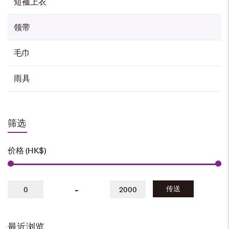
短裇上衣
领带
毛巾
雨具
筛选
价格 (HK$)
-
传送
最近浏览