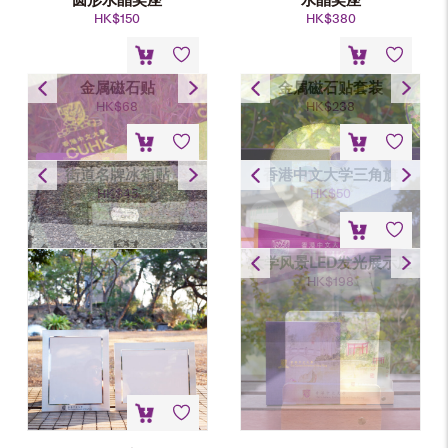
HK$
150
HK$
380
金属磁石贴
金属磁石贴套装
HK$
68
HK$
238
街道名牌冰箱贴
香港中文大学三角旗
HK$
45
HK$
50
大学风景LED发光展示座
HK$
198