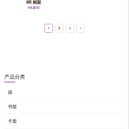
8R 相架
HK$
90
1
2
A4 木相架
HK$
108
加入购物车
产品分类
纪念旗
HK$
50
袋
加入购物车
书签
卡套
大学正门水晶座