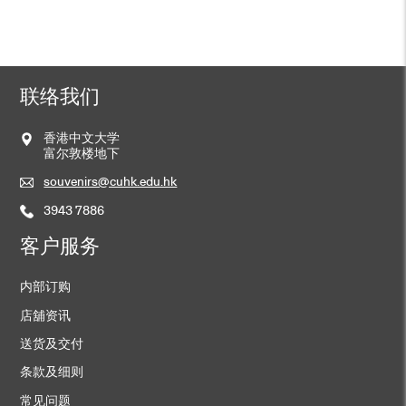
HK$
90
选择选项
本
联络我们
产
品
有
多
种
变
体。
香港中文大学
大学风景LED发光展示座
可
在
富尔敦楼地下
产
HK$
198
品
页
面
souvenirs@cuhk.edu.hk
上
选
择
加入购物车
这
3943 7886
些
选
项
客户服务
内部订购
店舖资讯
送货及交付
条款及细则
常见问题