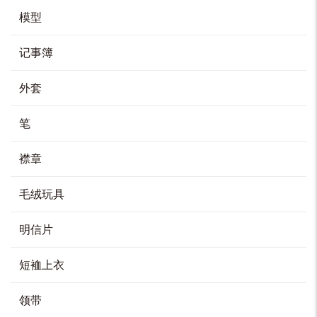
模型
水晶奖座
HK$
380
记事簿
加入购物车
外套
笔
金属磁石贴
襟章
HK$
68
毛绒玩具
选择选项
本
产
明信片
品
有
多
种
变
体。
短裇上衣
金属磁石贴套装
可
在
产
HK$
238
品
页
面
领带
上
选
择
加入购物车
这