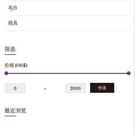
些
选
毛巾
项
雨具
街道名牌冰箱贴
HK$
45
筛选
选择选项
本
产
价格 (HK$)
品
有
多
种
变
体。
香港中文大学三角旗
可
在
产
-
HK$
50
传送
品
页
面
上
选
择
加入购物车
这
些
选
最近浏览
项
8R 相架