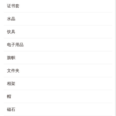
HK$
468
证书套
加入购物车
水晶
饮具
水晶钓鱼船
电子用品
HK$
380
旗帜
加入购物车
文件夹
相架
圆形水晶奖座
HK$
150
帽
加入购物车
磁石