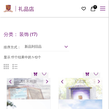
礼品店
0
分类：
装饰
(17)
新品到旧品
排序方式：
显示 17个结果中的 1-12个
A4 木相架
纪念旗
HK$
108
HK$
50