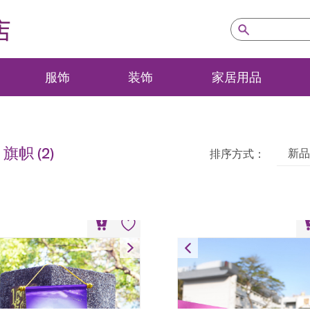
店
服饰
装饰
家居用品
：
旗帜
(2)
新品
排序方式：
纪念旗
香港中文大学三角
HK$
50
HK$
50