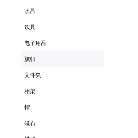
水晶
饮具
电子用品
旗帜
文件夹
相架
帽
磁石