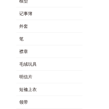
模型
记事簿
外套
笔
襟章
毛绒玩具
明信片
短裇上衣
领带