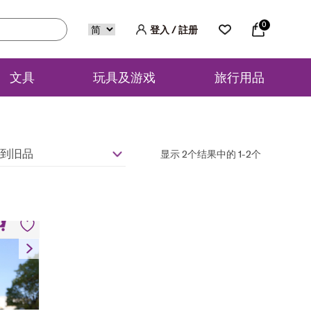
0
登入 / 註册
文具
玩具及游戏
旅行用品
到旧品
显示 2个结果中的 1-2个
旗