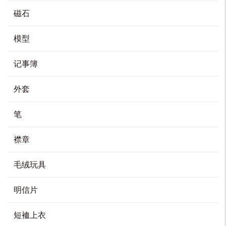
磁石
模型
记事簿
外套
笔
襟章
毛绒玩具
明信片
短裇上衣