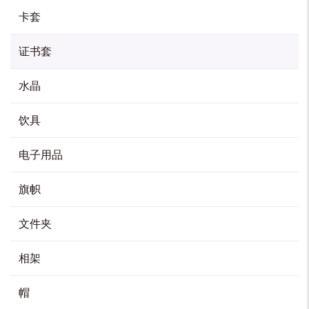
HK$
30
卡套
加入购物车
证书套
水晶
A3 毕业证书皮革套
饮具
HK$
200
加入购物车
电子用品
旗帜
文件夹
相架
帽