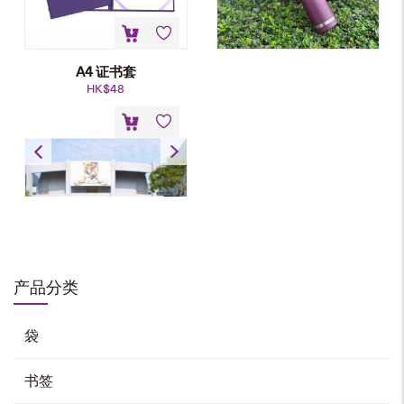
A4 证书套
HK$
48
A3 毕业证书皮革套
HK$
200
A4 证书套
HK$
48
产品分类
加入购物车
袋
书签
毕业证书筒