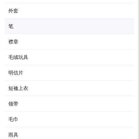
外套
水晶原子笔
HK$
100
笔
加入购物车
襟章
毛绒玩具
走珠笔
明信片
HK$
80
短裇上衣
加入购物车
领带
毛巾
啫喱笔
HK$
10
雨具