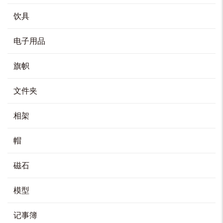
钢笔
HK$
100
饮具
加入购物车
电子用品
旗帜
Cross Callais 原子笔
文件夹
HK$
280
相架
加入购物车
帽
磁石
Cross Bailey Light 原子笔
HK$
200
模型
加入购物车
记事簿