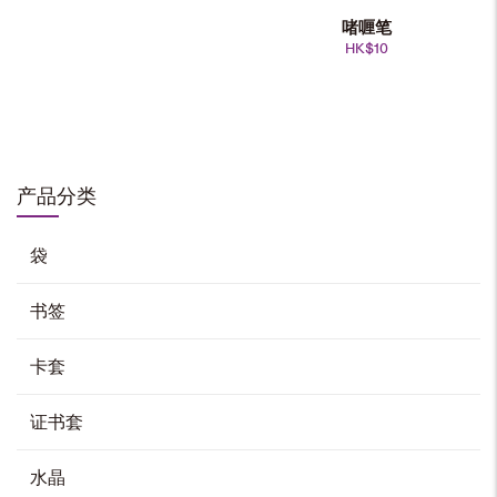
啫喱笔
HK$
10
原子笔
HK$
38
产品分类
加入购物车
袋
书签
金属原子笔
HK$
50
卡套
加入购物车
证书套
水晶