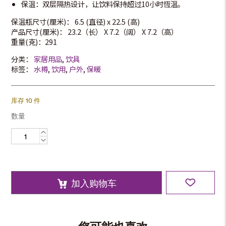
保温：双层隔热设计，让饮料保持超过10小时恆温。
保温瓶尺寸(厘米)： 6.5 (直径) x 22.5 (高)
产品尺寸(厘米)： 23.2（长） X 7.2（阔） X 7.2（高）
重量(克)：291
分类：
家居用品
,
饮具
标签：
水樽
,
饮用
,
户外
,
保暖
库存 10 件
数量
500
毫
升
保
温
瓶
数
量
加入购物车