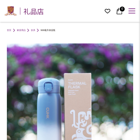
礼品店
0
首页
家居用品
饮具
500毫升保温瓶