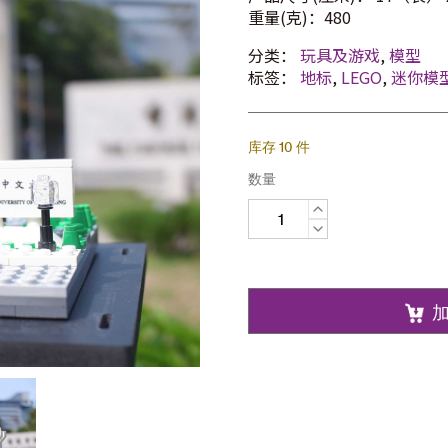
重量(克)：480
分类：
玩具及游戏
,
模型
标签：
地标
,
LEGO
,
迷你模
库存 10 件
数量
香
港
中
文
大
学
正
门
积
木
模
型
数
量