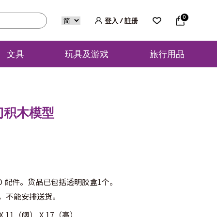
0
登入 / 註册
文具
玩具及游戏
旅行用品
门积木模型
O 配件。货品已包括透明胶盒1个。
，不能安排送货。
 11（阔） X 17（高）