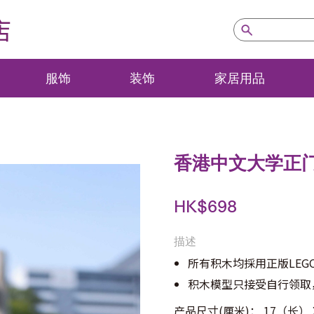
店
服饰
装饰
家居用品
香港中文大学正
HK$
698
描述
所有积木均採用正版LEG
积木模型只接受自行领取
产品尺寸(厘米)： 17（长） X