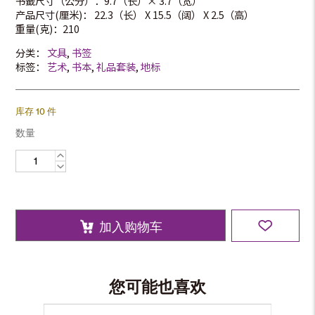
书籤尺寸（公分）：9.7（长）× 3.7（宽）
产品尺寸(厘米)： 22.3（长） X 15.5（阔） X 2.5（高）
重量(克)：210
分类：
文具
,
书签
标签：
艺术
,
书本
,
礼品套装
,
地标
库存 10 件
数量
金
属
书
籤
套
装
数
量
加入购物车
您可能也喜欢