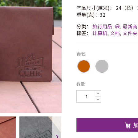
产品尺寸(厘米)： 24（长） X
重量(克)：32
分类：
旅行用品
,
袋
,
最新商
标签：
计算机
,
文档
,
文件夹
颜色
数量
仿
皮
电
脑
保
护
套
数
量