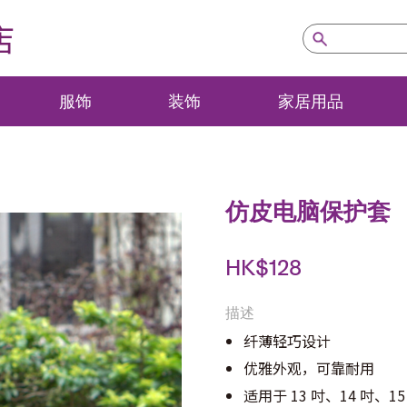
店
服饰
装饰
家居用品
仿皮电脑保护套
HK$
128
描述
纤薄轻巧设计
优雅外观，可靠耐用
适用于 13 吋、14 吋、15 