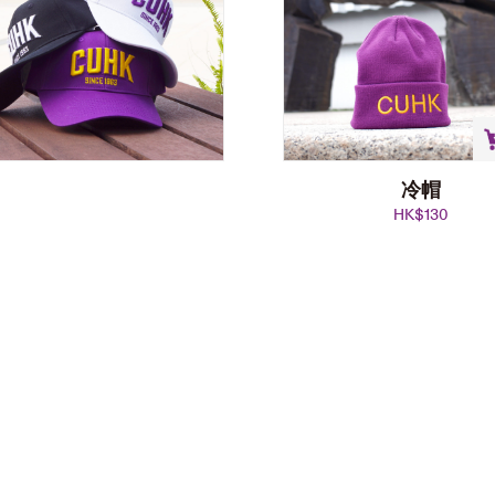
冷帽
HK$
130
棒球帽
HK$
100
選擇規格
This
product
has
multiple