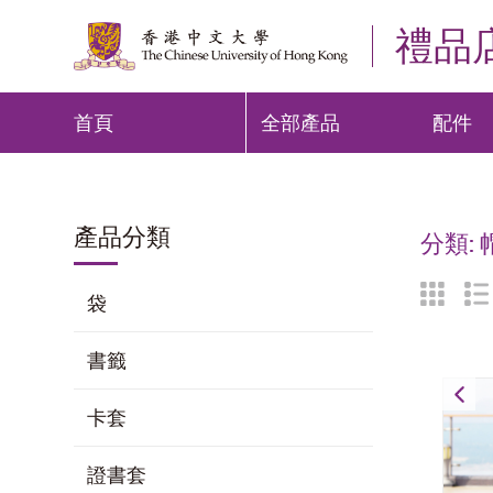
禮品
首頁
全部產品
配件
產品分類
分類:
袋
書籤
卡套
證書套