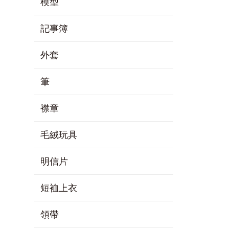
模型
記事簿
外套
筆
襟章
毛絨玩具
明信片
短裇上衣
領帶