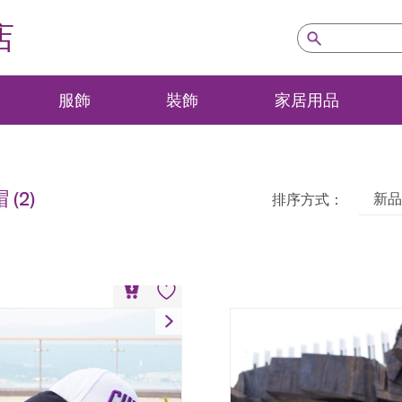
店
服飾
裝飾
家居用品
帽
(2)
新品
排序方式：
棒球帽
HK$
100