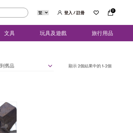
0
登入 / 註冊
文具
玩具及遊戲
旅行用品
到舊品
顯示 2個結果中的 1-2個