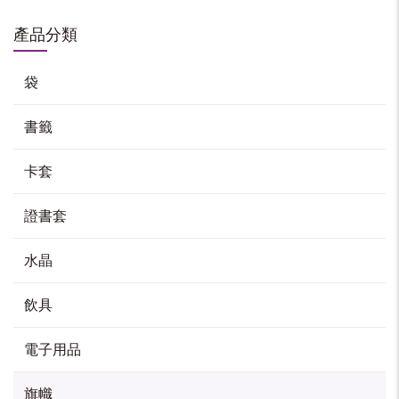
HK$
50
產品分類
加入購物車
袋
書籤
香港中文大學三角旗
HK$
50
卡套
加入購物車
證書套
水晶
飲具
電子用品
旗幟