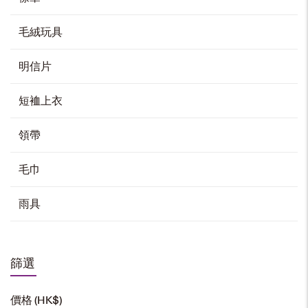
毛絨玩具
明信片
短裇上衣
領帶
毛巾
雨具
篩選
價格 (HK$)