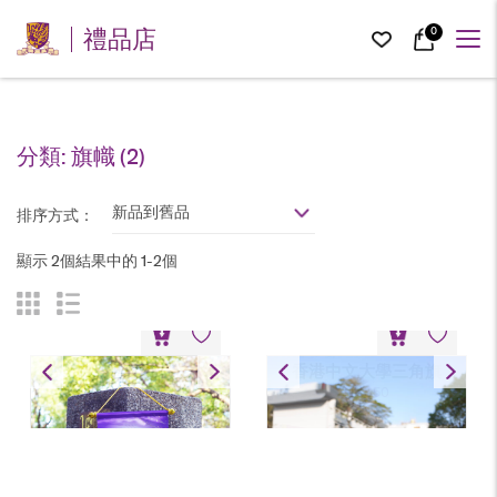
0
禮品店
分類:
旗幟
(2)
新品到舊品
排序方式：
顯示 2個結果中的 1-2個
紀念旗
香港中文大學三角旗
HK$
50
HK$
50
紀念旗