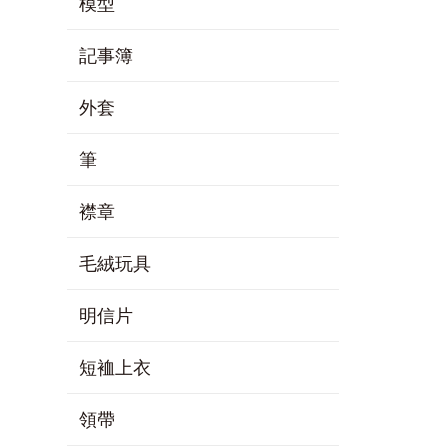
模型
記事簿
外套
筆
襟章
毛絨玩具
明信片
短裇上衣
領帶