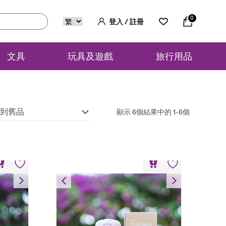
0
登入 / 註冊
文具
玩具及遊戲
旅行用品
到舊品
顯示 6個結果中的 1-6個
350毫升保温瓶
HK$
118