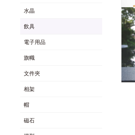
水晶
飲具
電子用品
旗幟
文件夾
相架
帽
磁石