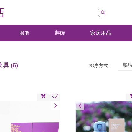
店
服飾
裝飾
家居用品
飲具
(6)
新品
排序方式：
中式茶具套裝
500毫升保溫瓶
HK$
800
HK$
128