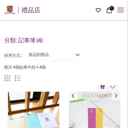
0
禮品店
分類:
記事簿
(4)
新品到舊品
排序方式：
顯示 4個結果中的 1-4個
仿皮革筆記本
HK$
80