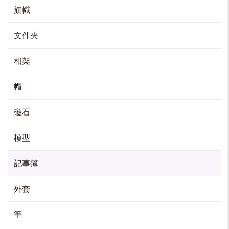
旗幟
A5 筆記本
文件夾
HK$
30
相架
加入購物車
帽
磁石
模型
記事簿
外套
筆