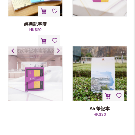
經典記事簿
HK$
20
仿皮筆記本連筆套裝
HK$
118
A5 筆記本
HK$
30