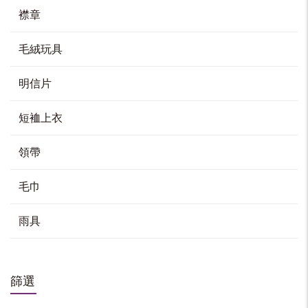
襟章
毛絨玩具
明信片
短裇上衣
領帶
毛巾
雨具
篩選