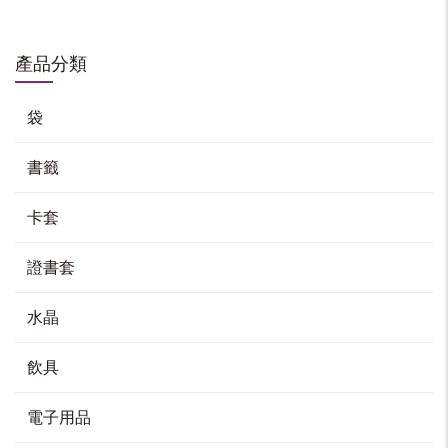
經典記事簿
HK$
20
產品分類
選擇規格
This
袋
product
has
multiple
variants.
The
options
書籤
may
仿皮革筆記本
be
chosen
on
HK$
80
the
product
卡套
page
加入購物車
證書套
水晶
仿皮筆記本連筆套裝
飲具
HK$
118
加入購物車
電子用品