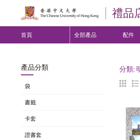
禮品
首頁
全部產品
配件
產品分類
分類:
袋
書籤
卡套
證書套