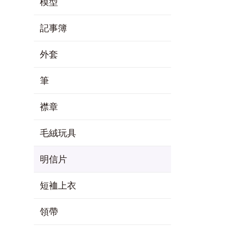
模型
記事簿
外套
筆
襟章
毛絨玩具
明信片
短裇上衣
領帶