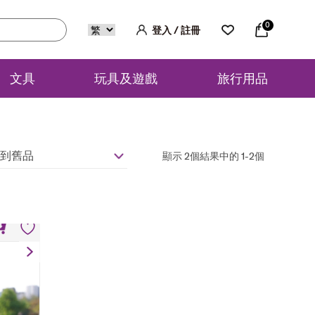
0
登入 / 註冊
文具
玩具及遊戲
旅行用品
到舊品
顯示 2個結果中的 1-2個