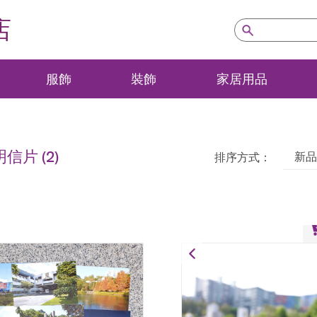
店
服飾
裝飾
家居用品
明信片
(2)
新品
排序方式：
插畫明信片套裝
HK$
50