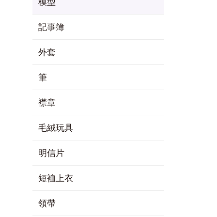
模型
記事簿
外套
筆
襟章
毛絨玩具
明信片
短裇上衣
領帶