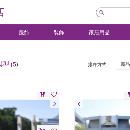
店
服飾
裝飾
家居用品
模型
(5)
新品
排序方式：
港中文大學正門積木模型
香港中文大學科學館積
HK$
698
HK$
698