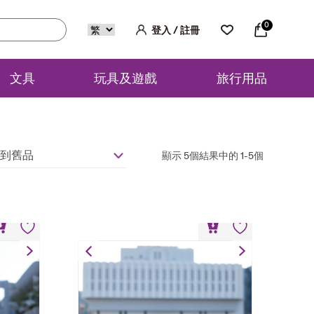
0
登入 / 註冊
文具
玩具及遊戲
旅行用品
到舊品
顯示 5個結果中的 1-5個
木模型
香港中文大學圖書館積木模型
HK$
698