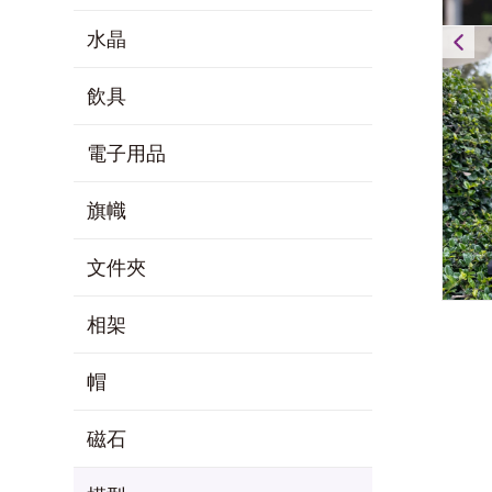
水晶
香
飲具
電子用品
旗幟
文件夾
相架
帽
磁石