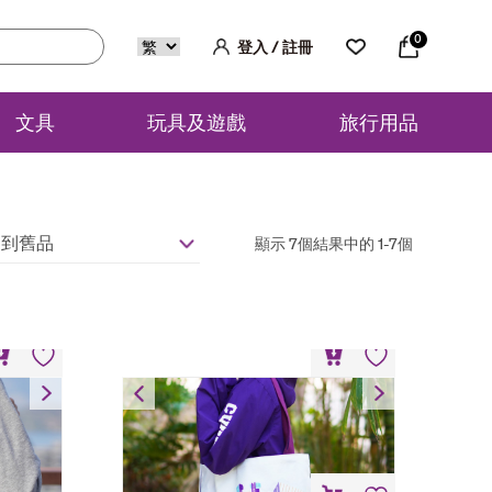
0
登入 / 註冊
文具
玩具及遊戲
旅行用品
品到舊品
顯示 7個結果中的 1-7個
大學地標帆布袋
HK$
60