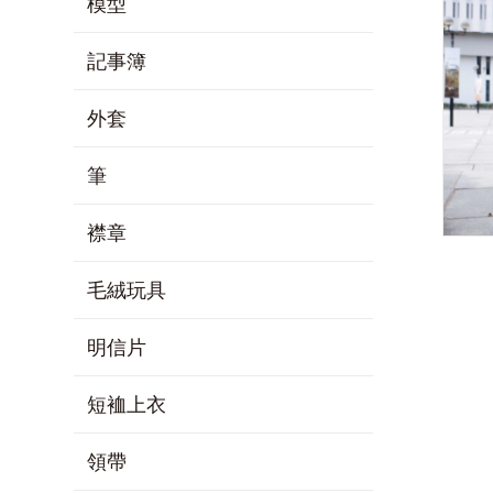
模型
記事簿
外套
筆
襟章
毛絨玩具
明信片
短裇上衣
領帶