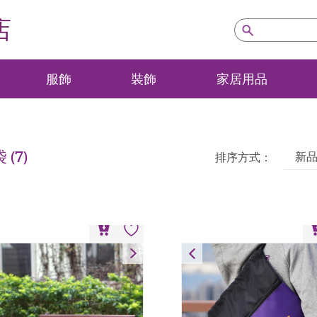
店
服飾
裝飾
家居用品
袋
(7)
新
排序方式：
仿皮電腦保護套
束口背包
HK$
128
HK$
80