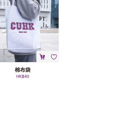
棉布袋
HK$
40
仿皮電腦保護套
HK$
128