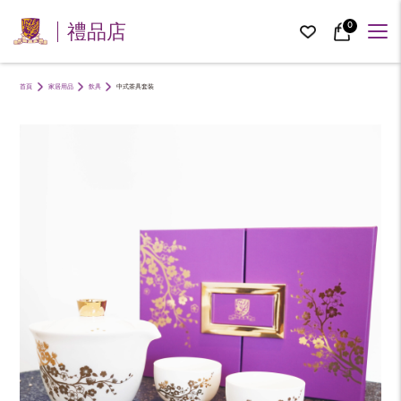
0
禮品店
首頁
家居用品
飲具
中式茶具套裝