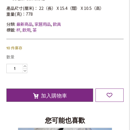
產品尺寸(厘米)： 22（長） X 15.4（闊） X 10.5（高）
重量(克)：778
分類:
最新商品
,
家居用品
,
飲具
標籤:
杯
,
飲用
,
茶
10 件庫存
數量
中
式
茶
具
套
裝
數
量
加入購物車
您可能也喜歡