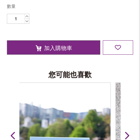
數量
啫
喱
筆
數
量
加入購物車
您可能也喜歡