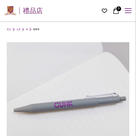
0
禮品店
首頁
文具
筆
啫喱筆