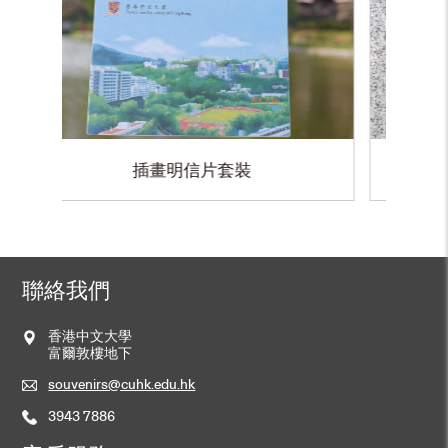
裝
大學風景明信片
聯絡我們
香港中文大學
富爾敦樓地下
souvenirs@cuhk.edu.hk
3943 7886