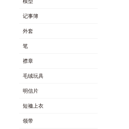
模型
记事簿
外套
笔
襟章
毛绒玩具
明信片
短裇上衣
领带