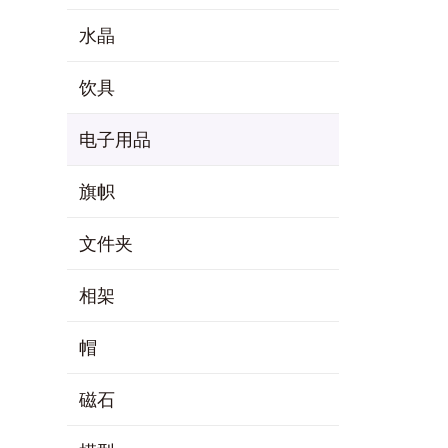
水晶
饮具
电子用品
旗帜
文件夹
相架
帽
磁石