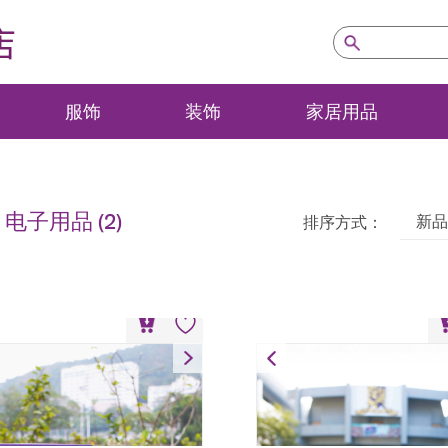
店
服饰
装饰
家居用品
：
电子用品
(2)
新品
排序方式：
学风景LED发光展示座
纸雕木制灯箱
HK$
198
HK$
480