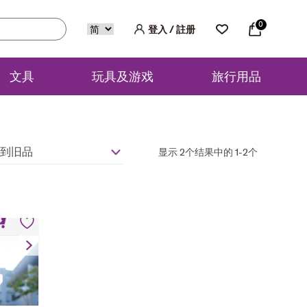
0
登入 / 註册
文具
玩具及游戏
旅行用品
到旧品
显示 2个结果中的 1-2个