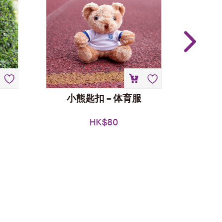
小熊匙扣 – 体育服
HK$
80