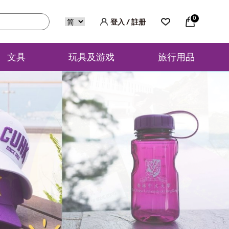
0
登入 / 註册
文具
玩具及游戏
旅行用品