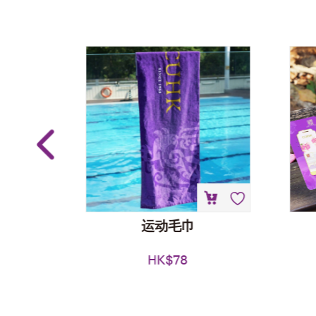
装
运动毛巾
HK$
78