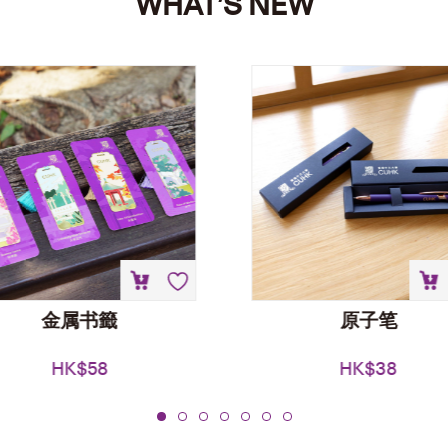
WHAT’S NEW
金属书籤
原子笔
HK$
58
HK$
38