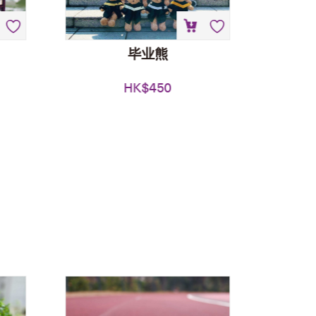
毕业熊
HK$
450