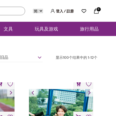
0
登入 / 註册
文具
玩具及游戏
旅行用品
旧品
显示100个结果中的 1-12个
服
小熊匙扣 – 毕业袍
HK$
148