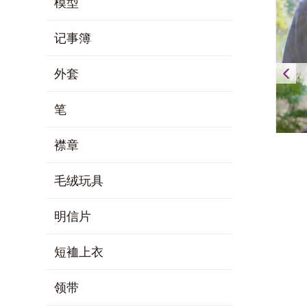
模型
记事簿
外套
笔
襟章
毛绒玩具
明信片
短裇上衣
领带