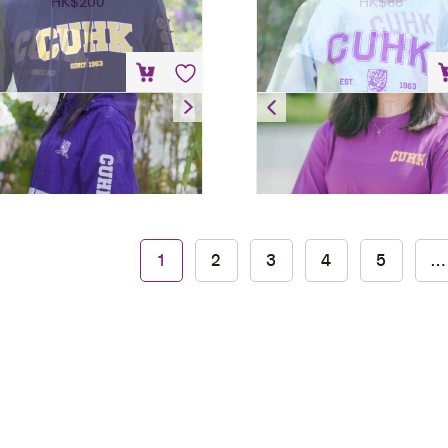
HK$
200
HK$
88
防风外套
短袖T恤
HK$
300
HK$
88
小熊匙扣 – 卫衣
1
2
3
4
5
…
HK$
80
加入购物车