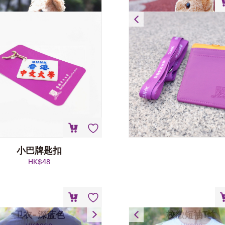
证件套
HK$
58
小巴牌匙扣
HK$
48
卫衣- 深蓝色
校徽短袖T恤