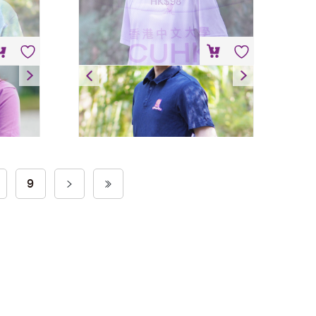
HK$
98
短袖反领Polo恤
HK$
148
9