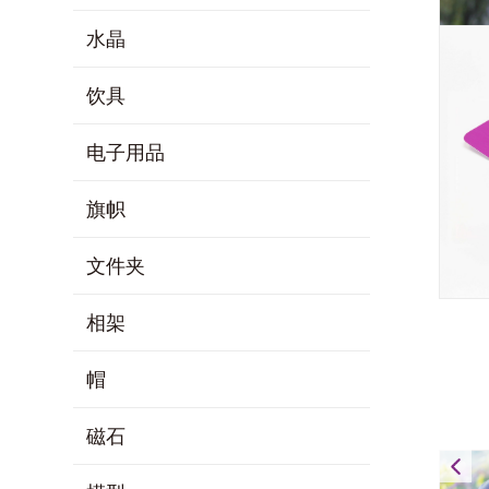
水晶
饮具
电子用品
旗帜
文件夹
相架
帽
磁石