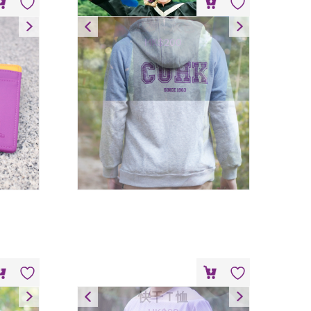
卫衣 – 灰色
HK$
200
快干Ｔ恤