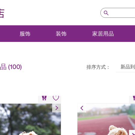
店
服饰
装饰
家居用品
 (100)
新品到
排序方式：
小熊匙扣 – 卫衣
小熊匙扣 – 体育
HK$
80
HK$
80