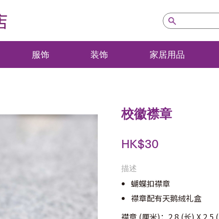
店
服饰
装饰
家居用品
校徽襟章
HK$
30
描述
蝴蝶扣襟章
襟章配有天鹅绒礼盒
襟章 (厘米)：2.8 (长) X 2.5 