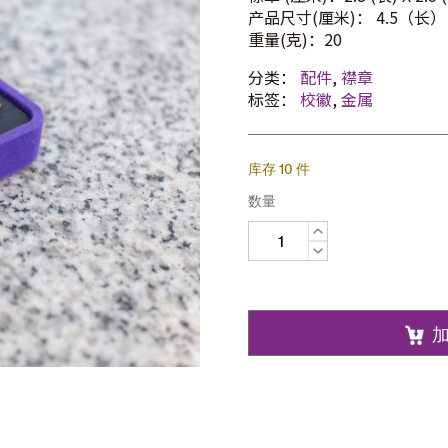
产品尺寸(厘米)： 4.5（长） 
重量(克)：20
分类：
配件
,
襟章
标签：
校徽
,
金属
库存 10 件
数量
校
徽
襟
章
数
量