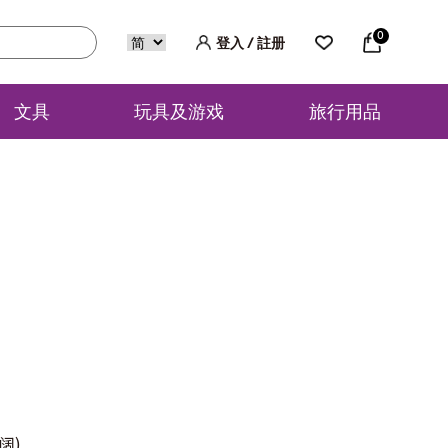
0
登入 / 註册
文具
玩具及游戏
旅行用品
(阔)