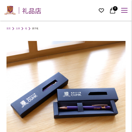
礼品店
0
首页
文具
笔
原子笔