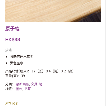
原子笔
HK$
38
描述
按动可伸出笔尖
黑色墨水
产品尺寸(厘米)： 17（长） X 4（阔） X 2（高）
重量(克)：39
分类：
最新商品
,
文具
,
笔
标签：
墨水
,
书写
库存 10 件