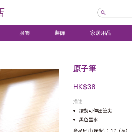
店
服飾
裝飾
家居用品
原子筆
HK$
38
描述
按動可伸出筆尖
黑色墨水
產品尺寸(厘米)： 17（長） 