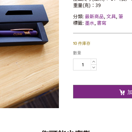
重量(克)：39
分類:
最新商品
,
文具
,
筆
標籤:
墨水
,
書寫
10 件庫存
數量
原
子
筆
數
量