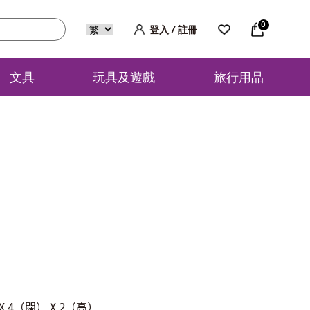
0
登入 / 註冊
文具
玩具及遊戲
旅行用品
X 4（闊） X 2（高）