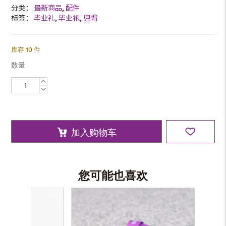
分类：
最新商品
,
配件
标签：
毕业礼
,
毕业袍
,
兜帽
库存 10 件
数量
毕
业
领
带
数
量
加入购物车
您可能也喜欢