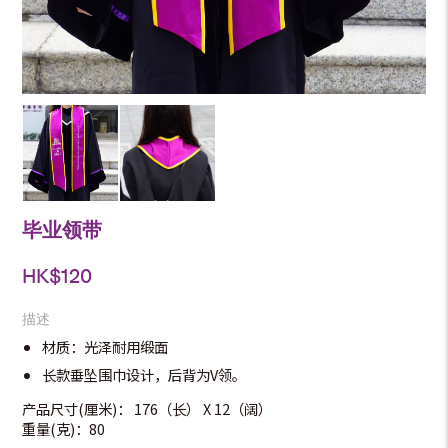
毕业领带
HK$
120
描述
材质：光泽耐用缎面
长款垂坠围巾设计，后背为V领。
产品尺寸(厘米)： 176（长） X 12（阔）
重量(克)：80