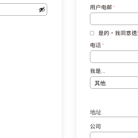
用户电邮
*
是的，我同意透
电话
*
我是…
地址
公司