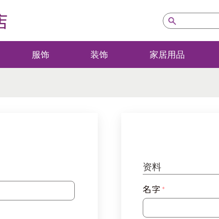
店
服饰
装饰
家居用品
资料
名字
*