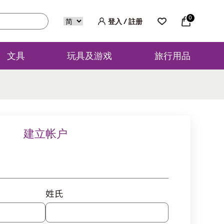
0
登入 / 註册
文具
玩具及游戏
旅行用品
建立帐户
姓氏