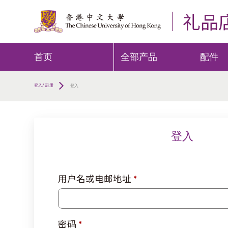
礼品
首页
全部产品
配件
登入/ 註册
登入
登入
必
用户名或电邮地址
*
填
必
密码
*