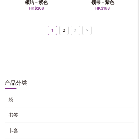
领结 – 紫色
领带 – 紫色
HK$
208
HK$
168
1
2
校徽短袖T恤
HK$
88
选择选项
本
产
品
有
多
种
变
产品分类
体。
快干Ｔ恤
可
在
产
HK$
98
品
页
面
袋
上
选
择
选择选项
这
些
选
书签
项
本
产
品
有
多
种
卡套
变
体。
防风外套
可
在