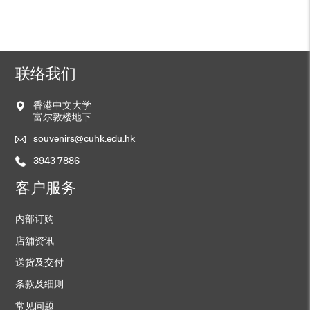
HK$
208
加入购物车
联络我们
香港中文大学
领带 – 紫色
富尔敦楼地下
HK$
168
souvenirs@cuhk.edu.hk
加入购物车
3943 7886
客户服务
内部订购
店舖资讯
送货及交付
条款及细则
常见问题