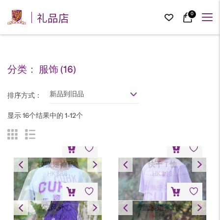
礼品店
0
分类：
服饰
(16)
新品到旧品
排序方式：
显示 16个结果中的 1-12个
校徽短袖T恤
快干Ｔ恤
HK$
88
HK$
98
防风外套
童装短袖T恤
HK$
300
HK$
88