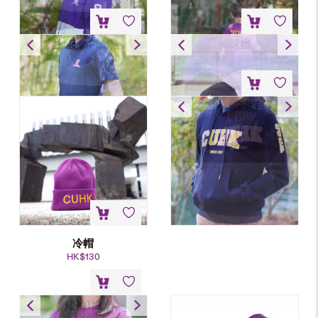
短袖反领Polo恤
棒球帽
HK$
148
HK$
100
卫衣- 深蓝色
HK$
200
冷帽
HK$
130
短袖T恤