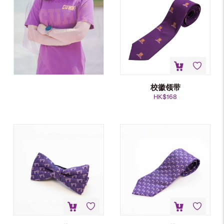
HK$
88
校徽领带
HK$
168