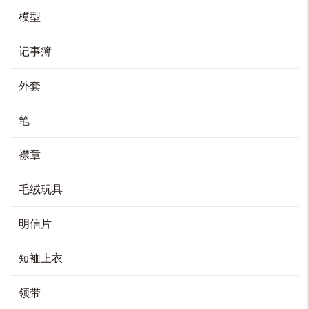
品
有
多
模型
种
变
体。
棒球帽
可
在
产
记事簿
HK$
100
品
页
面
上
选
择
选择选项
外套
这
些
选
项
本
产
笔
品
有
多
种
变
体。
冷帽
可
襟章
在
产
HK$
130
品
页
面
上
毛绒玩具
选
择
加入购物车
这
些
选
项
明信片
短裇上衣
卫衣- 深蓝色
HK$
200
领带