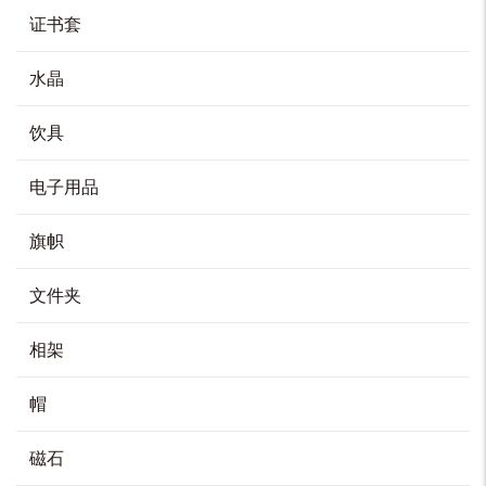
产
HK$
300
品
证书套
页
面
上
选
择
选择选项
这
水晶
些
选
项
本
产
品
饮具
有
多
种
变
体。
童装短袖T恤
可
电子用品
在
产
HK$
88
品
页
面
上
选
旗帜
择
选择选项
这
些
选
项
本
文件夹
产
品
有
多
种
变
相架
体。
短袖反领Polo恤
可
在
产
HK$
148
品
页
帽
面
上
选
择
选择选项
这
些
选
磁石
项
本
产