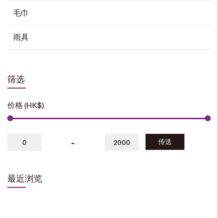
选择选项
毛巾
本
产
品
有
雨具
多
种
变
体。
短袖T恤
可
在
产
HK$
88
品
页
面
上
筛选
选
择
选择选项
这
些
选
项
本
价格 (HK$)
产
品
有
多
种
变
体。
校徽领带
可
在
-
传送
产
HK$
168
品
页
面
上
选
择
加入购物车
这
些
最近浏览
选
项
领结 – 紫色