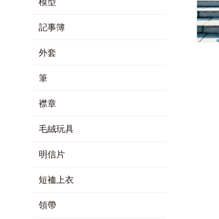
模型
記事簿
外套
筆
襟章
毛絨玩具
明信片
短裇上衣
領帶