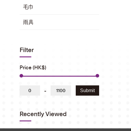
毛巾
雨具
Filter
Price (HK$)
-
Submit
Recently Viewed