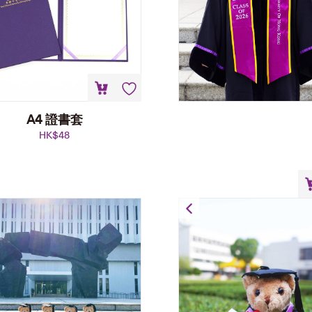
A4 證書套
HK$
48
畢業熊肩膀公仔匙
HK$
148