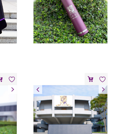
扣
A3 畢業證書套
HK$
200