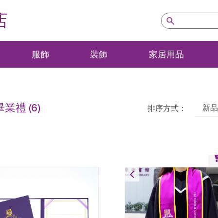
店
服飾
裝飾
家居用品
畢業禮
(6)
新品
排序方式：
畢業綬帶
HK$
120