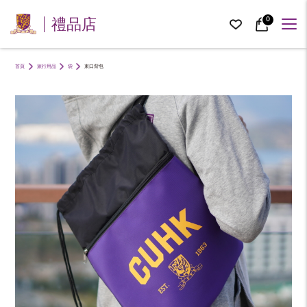
0
禮品店
首頁
旅行用品
袋
束口背包