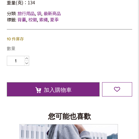
重量(克)：134
分類:
旅行用品
,
袋
,
最新商品
標籤:
背囊
,
校徽
,
索繩
,
夏季
10 件庫存
數量
束
口
背
包
數
量
加入購物車
您可能也喜歡