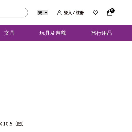
0
登入 / 註冊
文具
玩具及遊戲
旅行用品
 10.5（闊）