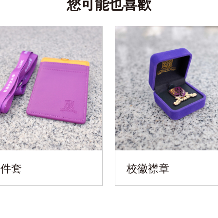
您可能也喜歡
證件套
校徽襟章