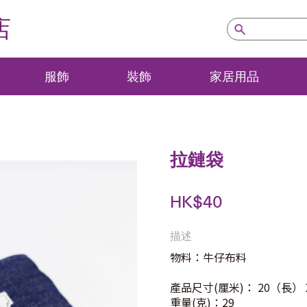
店
服飾
裝飾
家居用品
拉鏈袋
HK$
40
描述
物料：牛仔布料
產品尺寸(厘米)： 20（長） X
重量(克)：29