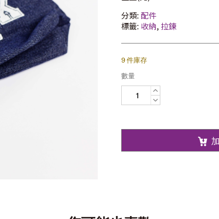
分類:
配件
標籤:
收納
,
拉鍊
9 件庫存
數量
拉
鏈
袋
數
量