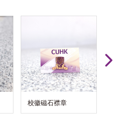
校徽磁石襟章
畢業綬